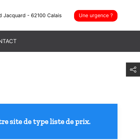
d Jacquard - 62100 Calais
Une urgence ?
NTACT
e site de type liste de prix.