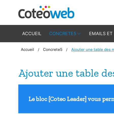
ACCUEIL
CONCRETE5
EMAILS ET
Accueil
Concrete5
Ajouter une table des 
Ajouter une table de
Le bloc [Coteo Leader] vous perm