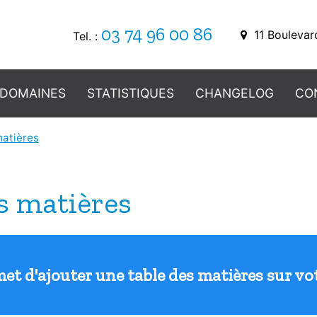
03 74 96 00 86
11 Boulevar
Tel. :
 DOMAINES
STATISTIQUES
CHANGELOG
CO
matières
s matières
et d'ajouter une table des matières sur votr